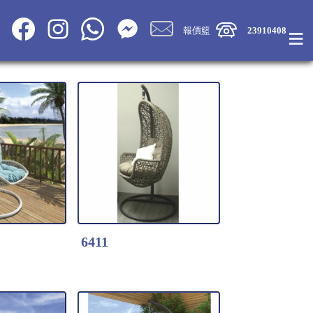
≡
報價籃
23910408
6411