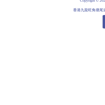
Copyright
詳細 點擊這裡 2350-圓
詳細 點擊這裡 465
形摺鋁桌 + 可調機腳
#4651 - 60x100cm
香港九龍旺角塘尾道
*鋁檯板
24x40" 鋁檯檯面
*可摺疊
*檯面直徑80厘米
摺檯