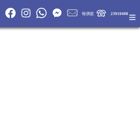
≡
報價籃
23910408
Share