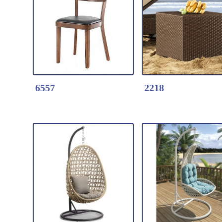
詳細 點擊這裡 6622-
詳細 點擊這裡 656
#6622 櫸木軟座墊+編
#6561 編藤靠背+
藤靠背 吧椅
墊配櫸木架餐椅
適合簡約設計的你
#*櫸木* 人造皮
#舒適設計
6557
2218
詳細 點擊這裡 6557-
詳細 點擊這裡 221
#6557 編藤+軟坐墊配
藤茶几
櫸木架餐椅
鋁合金+PE藤
#*櫸木* 人造皮餐椅
#舒適設計