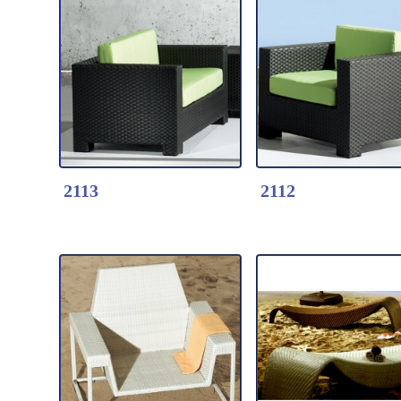
詳細 點擊這裡 2117-戶
詳細 點擊這裡 211
外 編藤單人沙發
藤長方茶几連玻
鋁合金+PE藤
鋁合金+PE藤
2113
2112
詳細 點擊這裡 2113-戶
詳細 點擊這裡 211
外 編藤雙人沙發
外 編藤單人沙發
鋁合金+PE藤
鋁合金+PE藤