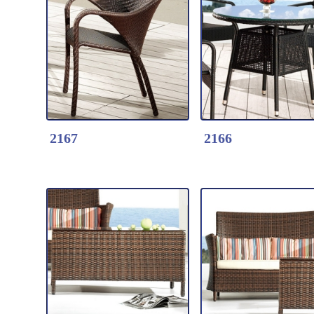
詳細 點擊這裡 2171-戶
詳細 點擊這裡 217
外 編藤單人沙發
藤圓形餐檯連玻
鋁合金+PE藤
鋁合金+PE藤
2167
2166
詳細 點擊這裡 2167-戶
詳細 點擊這裡 216
外 編藤扶手椅
藤圓形餐檯連玻
鋁合金+PE藤
鋁合金+PE藤