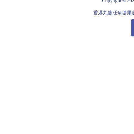
Copyright
詳細 點擊這裡 2080-客
詳細 點擊這裡 207
房送餐車連保溫箱
房送餐車連保溫
香港九龍旺角塘尾道